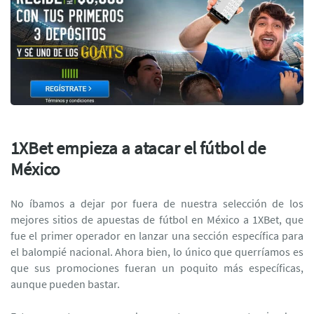
1XBet empieza a atacar el fútbol de
México
No íbamos a dejar por fuera de nuestra selección de los
mejores sitios de apuestas de fútbol en México a 1XBet, que
fue el primer operador en lanzar una sección específica para
el balompié nacional. Ahora bien, lo único que querríamos es
que sus promociones fueran un poquito más específicas,
aunque pueden bastar.