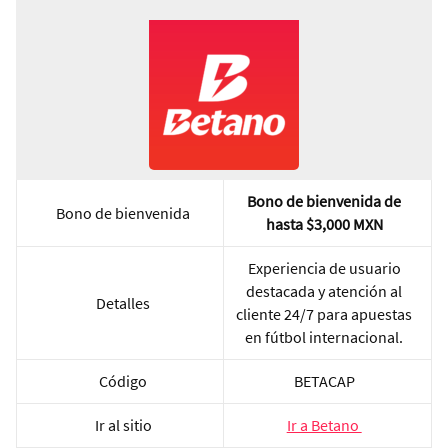
Bono de bienvenida de
Bono de bienvenida
hasta $3,000 MXN
Experiencia de usuario
destacada y atención al
Detalles
cliente 24/7 para apuestas
en fútbol internacional.
Código
BETACAP
Ir al sitio
Ir a Betano