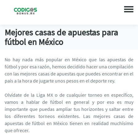
Mejores casas de apuestas para
fútbol en México
No hay nada más popular en México que las apuestas de
fútbol y por esa razón, hemos decidido hacer una compilación
con las mejores casas de apuestas que puedes encontrar en el
país a la hora de jugarte unos pesos en el deporte rey.
Olvídate de la Liga MX o de cualquier torneo en específico,
vamos a hablar de fútbol en general y por eso es muy
importante que puedas ampliar tus horizontes y saltar entre
los diferentes torneos existentes. Las mejores casas de
apuestas de fútbol en México tienen en realidad muchísimo
que ofrecer.