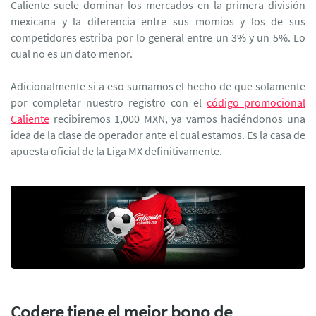
Caliente suele dominar los mercados en la primera división
mexicana y la diferencia entre sus momios y los de sus
competidores estriba por lo general entre un 3% y un 5%. Lo
cual no es un dato menor.
Adicionalmente si a eso sumamos el hecho de que solamente
por completar nuestro registro con el
código promocional
Caliente
recibiremos 1,000 MXN, ya vamos haciéndonos una
idea de la clase de operador ante el cual estamos. Es la casa de
apuesta oficial de la Liga MX definitivamente.
Codere tiene el mejor bono de