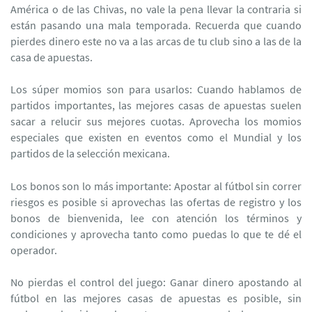
América o de las Chivas, no vale la pena llevar la contraria si
están pasando una mala temporada. Recuerda que cuando
pierdes dinero este no va a las arcas de tu club sino a las de la
casa de apuestas.
Los súper momios son para usarlos: Cuando hablamos de
partidos importantes, las mejores casas de apuestas suelen
sacar a relucir sus mejores cuotas. Aprovecha los momios
especiales que existen en eventos como el Mundial y los
partidos de la selección mexicana.
Los bonos son lo más importante: Apostar al fútbol sin correr
riesgos es posible si aprovechas las ofertas de registro y los
bonos de bienvenida, lee con atención los términos y
condiciones y aprovecha tanto como puedas lo que te dé el
operador.
No pierdas el control del juego: Ganar dinero apostando al
fútbol en las mejores casas de apuestas es posible, sin