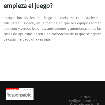
empieza el juego?
Porque los niveles de riesgo de cada mercado vuelven a
calcularse. Es decir, en la medida en que los equipos toman
posición y vemos lesiones, anotaciones y amonestaciones las
casas de apuestas hacen una calibración de lo que se espera
de cada mercado una vez más.
+18
Juego
Responsable
© 2026
codigosbonus.mx —
Operado por North