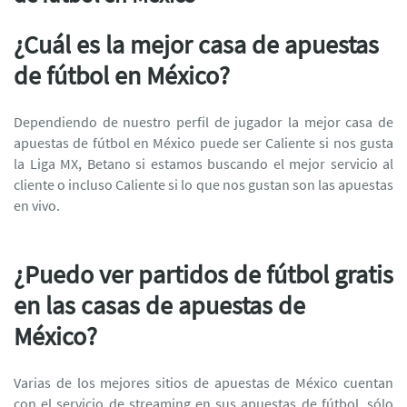
¿Cuál es la mejor casa de apuestas
de fútbol en México?
Dependiendo de nuestro perfil de jugador la mejor casa de
apuestas de fútbol en México puede ser Caliente si nos gusta
la Liga MX, Betano si estamos buscando el mejor servicio al
cliente o incluso Caliente si lo que nos gustan son las apuestas
en vivo.
¿Puedo ver partidos de fútbol gratis
en las casas de apuestas de
México?
Varias de los mejores sitios de apuestas de México cuentan
con el servicio de streaming en sus apuestas de fútbol, sólo