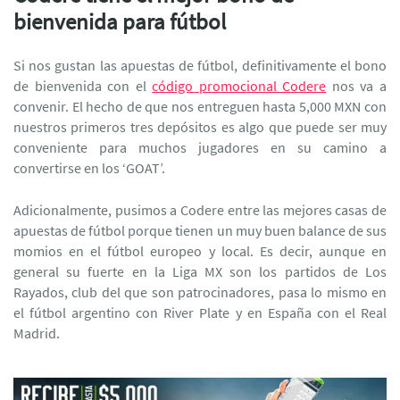
bienvenida para fútbol
Si nos gustan las apuestas de fútbol, definitivamente el bono
de bienvenida con el
código promocional Codere
nos va a
convenir. El hecho de que nos entreguen hasta 5,000 MXN con
nuestros primeros tres depósitos es algo que puede ser muy
conveniente para muchos jugadores en su camino a
convertirse en los ‘GOAT’.
Adicionalmente, pusimos a Codere entre las mejores casas de
apuestas de fútbol porque tienen un muy buen balance de sus
momios en el fútbol europeo y local. Es decir, aunque en
general su fuerte en la Liga MX son los partidos de Los
Rayados, club del que son patrocinadores, pasa lo mismo en
el fútbol argentino con River Plate y en España con el Real
Madrid.