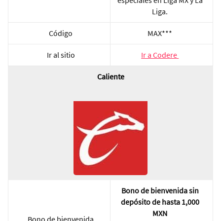
Liga.
Código
MAX***
Ir al sitio
Ir a Codere
Caliente
Bono de bienvenida sin
depósito de hasta 1,000
MXN
Bono de bienvenida