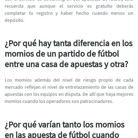
recuerda que aunque el servicio es gratuito deberás
completar tu registro y haber hecho cuando menos un
depósito.
¿Por qué hay tanta diferencia en los
momios de un partido de fútbol
entre una casa de apuestas y otra?
Los momios además del nivel de riesgo propio de cada
mercado reflejan el nivel de entrelazamiento de las casas de
apuestas con los equipos en disputa. De allí que haya mejores
momios cuando los operadores son patrocinadores.
¿Por qué varían tanto los momios
en las apuesta de fútbol cuando