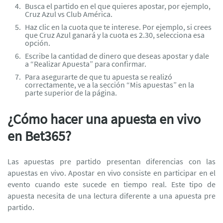
Busca el partido en el que quieres apostar, por ejemplo,
Cruz Azul vs Club América.
Haz clic en la cuota que te interese. Por ejemplo, si crees
que Cruz Azul ganará y la cuota es 2.30, selecciona esa
opción.
Escribe la cantidad de dinero que deseas apostar y dale
a “Realizar Apuesta” para confirmar.
Para asegurarte de que tu apuesta se realizó
correctamente, ve a la sección “Mis apuestas” en la
parte superior de la página.
¿Cómo hacer una apuesta en vivo
en Bet365?
Las apuestas pre partido presentan diferencias con las
apuestas en vivo. Apostar en vivo consiste en participar en el
evento cuando este sucede en tiempo real. Este tipo de
apuesta necesita de una lectura diferente a una apuesta pre
partido.