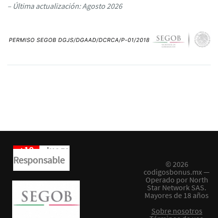
– Última actualización: Agosto 2026
+18
Juego
Responsable
© 2026
codigosbonus.mx —
Operado por North
Star Network SAS.
Mayores de 18 años
Sobre nosotros