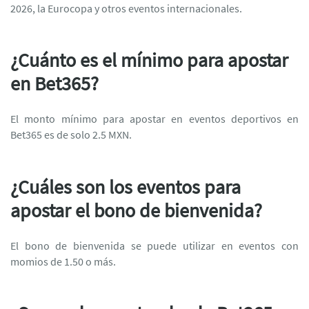
2026, la Eurocopa y otros eventos internacionales.
¿Cuánto es el mínimo para apostar
en Bet365?
El monto mínimo para apostar en eventos deportivos en
Bet365 es de solo 2.5 MXN.
¿Cuáles son los eventos para
apostar el bono de bienvenida?
El bono de bienvenida se puede utilizar en eventos con
momios de 1.50 o más.