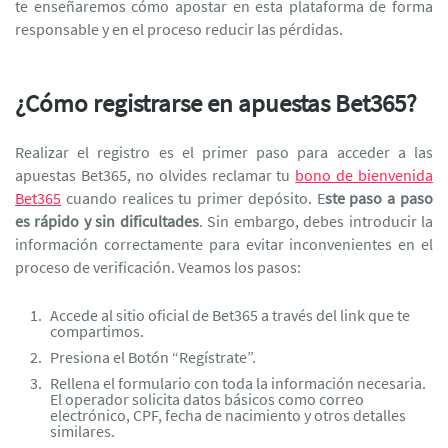
te enseñaremos cómo apostar en esta plataforma de forma
responsable y en el proceso reducir las pérdidas.
¿Cómo registrarse en apuestas Bet365?
Realizar el registro es el primer paso para acceder a las
apuestas Bet365, no olvides reclamar tu
bono de bienvenida
Bet365
cuando realices tu primer depósito. E
ste paso a paso
es rápido y sin dificultades
. Sin embargo, debes introducir la
información correctamente para evitar inconvenientes en el
proceso de verificación. Veamos los pasos:
Accede al sitio oficial de Bet365 a través del link que te
compartimos.
Presiona el Botón “Regístrate”.
Rellena el formulario con toda la información necesaria.
El operador solicita datos básicos como correo
electrónico, CPF, fecha de nacimiento y otros detalles
similares.