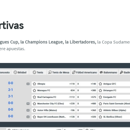
tivas
agues Cup, la Champions League, la Libertadores,
la Copa Sudameri
ere apuestas.