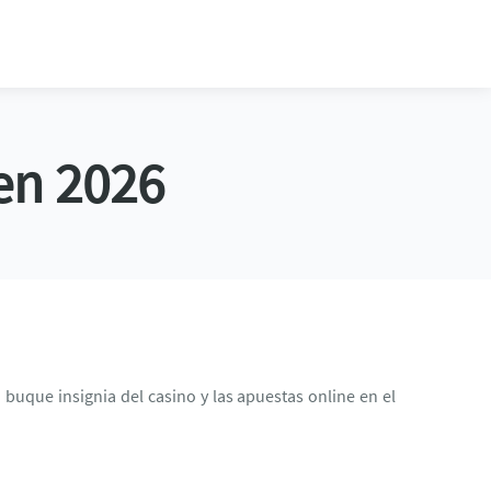
en 2026
buque insignia del casino y las apuestas online en el