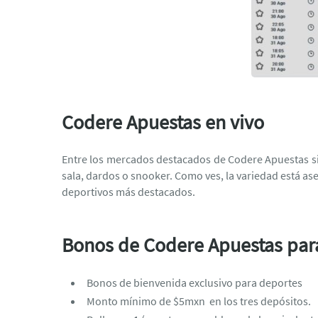
Codere Apuestas en vivo
Entre los mercados destacados de Codere Apuestas sie
sala, dardos o snooker. Como ves, la variedad está as
deportivos más destacados.
Bonos de Codere Apuestas par
Bonos de bienvenida exclusivo para deportes
Monto mínimo de $5mxn en los tres depósitos.