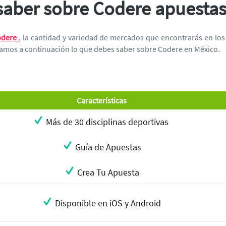
 saber sobre Codere apuesta
odere
, la cantidad y variedad de mercados que encontrarás en los
llamos a continuación lo que debes saber sobre Codere en México.
Características
Más de 30 disciplinas deportivas
Guía de Apuestas
Crea Tu Apuesta
Disponible en iOS y Android