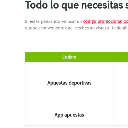
Todo lo que necesitas
Si estás pensando en usar un
código promocional C
que sea conveniente que le eches un vistazo. Te deta
Codere
Apuestas deportivas
App apuestas