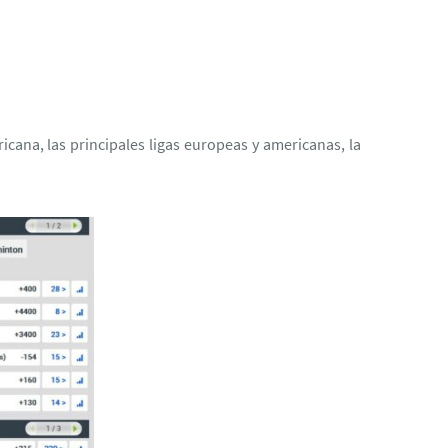
cana, las principales ligas europeas y americanas, la