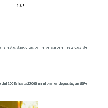
4.8/5
a, si estás dando tus primeros pasos en esta casa de
 del 100% hasta $2000 en el primer depósito, un 50%