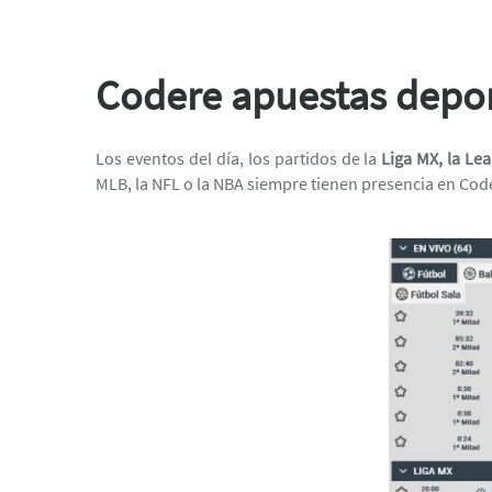
Codere apuestas depor
Los eventos del día, los partidos de la
Liga MX, la Le
MLB, la NFL o la NBA siempre tienen presencia en Cod