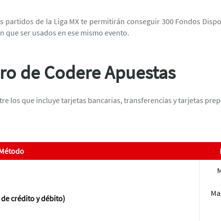
 partidos de la Liga MX te permitirán conseguir 300 Fondos Dispo
án que ser usados en ese mismo evento.
iro de Codere Apuestas
ntre los que incluye tarjetas bancarias, transferencias y tarjetas pre
Método
M
Ma
 de crédito y débito)